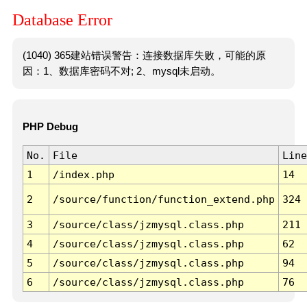
Database Error
(1040) 365建站错误警告：连接数据库失败，可能的原
因：1、数据库密码不对; 2、mysql未启动。
PHP Debug
No.
File
Line
1
/index.php
14
2
/source/function/function_extend.php
324
3
/source/class/jzmysql.class.php
211
4
/source/class/jzmysql.class.php
62
5
/source/class/jzmysql.class.php
94
6
/source/class/jzmysql.class.php
76