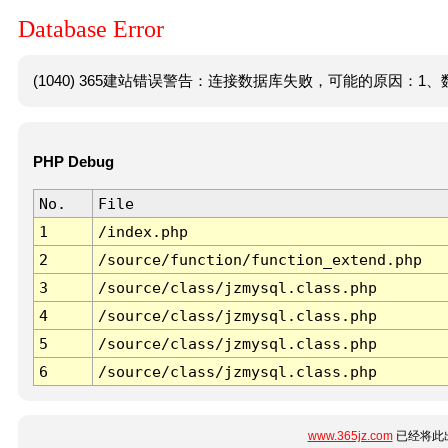
Database Error
(1040) 365建站错误警告：连接数据库失败，可能的原因：1、数
PHP Debug
No.
File
1
/index.php
2
/source/function/function_extend.php
3
/source/class/jzmysql.class.php
4
/source/class/jzmysql.class.php
5
/source/class/jzmysql.class.php
6
/source/class/jzmysql.class.php
www.365jz.com
已经将此