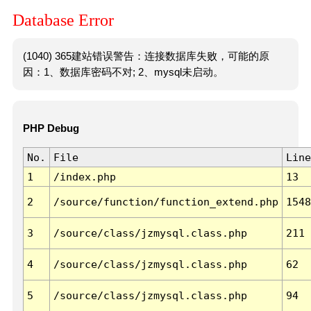
Database Error
(1040) 365建站错误警告：连接数据库失败，可能的原
因：1、数据库密码不对; 2、mysql未启动。
PHP Debug
No.
File
Line
1
/index.php
13
2
/source/function/function_extend.php
1548
3
/source/class/jzmysql.class.php
211
4
/source/class/jzmysql.class.php
62
5
/source/class/jzmysql.class.php
94