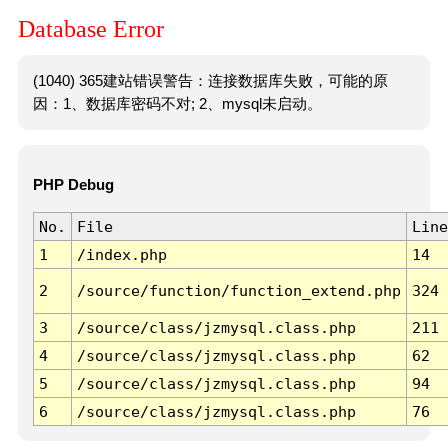
Database Error
(1040) 365建站错误警告：连接数据库失败，可能的原
因：1、数据库密码不对; 2、mysql未启动。
PHP Debug
No.
File
Line
1
/index.php
14
2
/source/function/function_extend.php
324
3
/source/class/jzmysql.class.php
211
4
/source/class/jzmysql.class.php
62
5
/source/class/jzmysql.class.php
94
6
/source/class/jzmysql.class.php
76