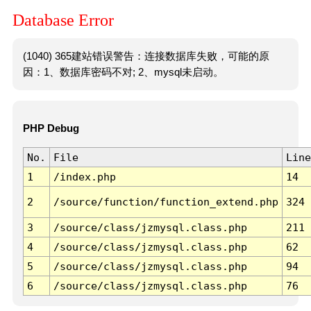
Database Error
(1040) 365建站错误警告：连接数据库失败，可能的原
因：1、数据库密码不对; 2、mysql未启动。
PHP Debug
No.
File
Line
1
/index.php
14
2
/source/function/function_extend.php
324
3
/source/class/jzmysql.class.php
211
4
/source/class/jzmysql.class.php
62
5
/source/class/jzmysql.class.php
94
6
/source/class/jzmysql.class.php
76