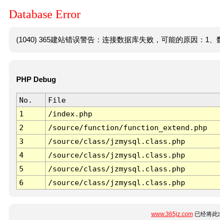
Database Error
(1040) 365建站错误警告：连接数据库失败，可能的原因：1、数
PHP Debug
No.
File
1
/index.php
2
/source/function/function_extend.php
3
/source/class/jzmysql.class.php
4
/source/class/jzmysql.class.php
5
/source/class/jzmysql.class.php
6
/source/class/jzmysql.class.php
www.365jz.com
已经将此