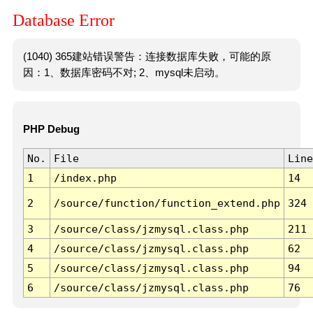
Database Error
(1040) 365建站错误警告：连接数据库失败，可能的原
因：1、数据库密码不对; 2、mysql未启动。
PHP Debug
No.
File
Line
1
/index.php
14
2
/source/function/function_extend.php
324
3
/source/class/jzmysql.class.php
211
4
/source/class/jzmysql.class.php
62
5
/source/class/jzmysql.class.php
94
6
/source/class/jzmysql.class.php
76