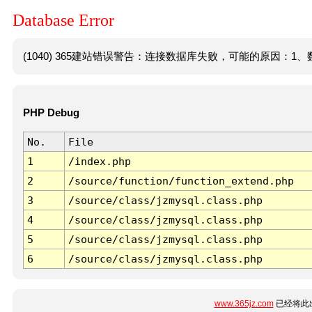
Database Error
(1040) 365建站错误警告：连接数据库失败，可能的原因：1、数
PHP Debug
No.
File
1
/index.php
2
/source/function/function_extend.php
3
/source/class/jzmysql.class.php
4
/source/class/jzmysql.class.php
5
/source/class/jzmysql.class.php
6
/source/class/jzmysql.class.php
www.365jz.com
已经将此