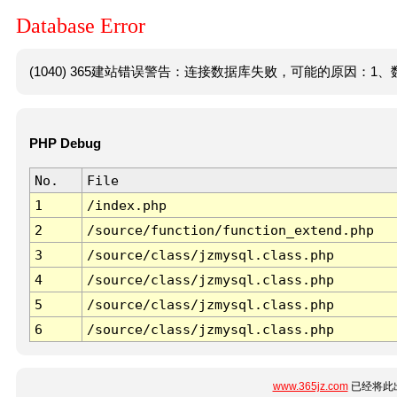
Database Error
(1040) 365建站错误警告：连接数据库失败，可能的原因：1、数
PHP Debug
No.
File
1
/index.php
2
/source/function/function_extend.php
3
/source/class/jzmysql.class.php
4
/source/class/jzmysql.class.php
5
/source/class/jzmysql.class.php
6
/source/class/jzmysql.class.php
www.365jz.com
已经将此