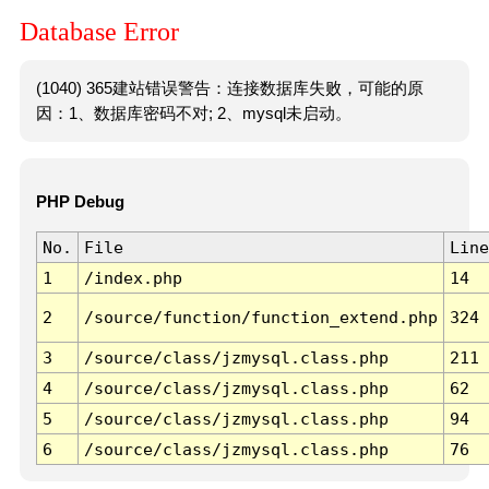
Database Error
(1040) 365建站错误警告：连接数据库失败，可能的原
因：1、数据库密码不对; 2、mysql未启动。
PHP Debug
No.
File
Line
1
/index.php
14
2
/source/function/function_extend.php
324
3
/source/class/jzmysql.class.php
211
4
/source/class/jzmysql.class.php
62
5
/source/class/jzmysql.class.php
94
6
/source/class/jzmysql.class.php
76