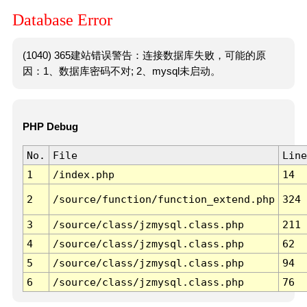
Database Error
(1040) 365建站错误警告：连接数据库失败，可能的原
因：1、数据库密码不对; 2、mysql未启动。
PHP Debug
No.
File
Line
1
/index.php
14
2
/source/function/function_extend.php
324
3
/source/class/jzmysql.class.php
211
4
/source/class/jzmysql.class.php
62
5
/source/class/jzmysql.class.php
94
6
/source/class/jzmysql.class.php
76