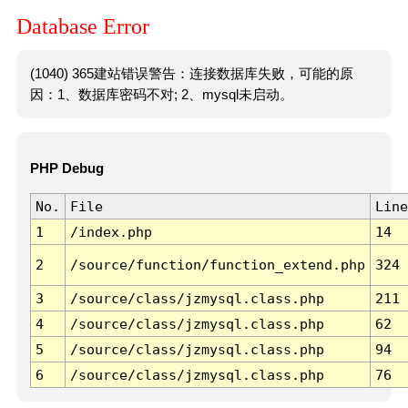
Database Error
(1040) 365建站错误警告：连接数据库失败，可能的原
因：1、数据库密码不对; 2、mysql未启动。
PHP Debug
No.
File
Line
1
/index.php
14
2
/source/function/function_extend.php
324
3
/source/class/jzmysql.class.php
211
4
/source/class/jzmysql.class.php
62
5
/source/class/jzmysql.class.php
94
6
/source/class/jzmysql.class.php
76