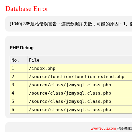
Database Error
(1040) 365建站错误警告：连接数据库失败，可能的原因：1、数
PHP Debug
No.
File
1
/index.php
2
/source/function/function_extend.php
3
/source/class/jzmysql.class.php
4
/source/class/jzmysql.class.php
5
/source/class/jzmysql.class.php
6
/source/class/jzmysql.class.php
www.365jz.com
已经将此