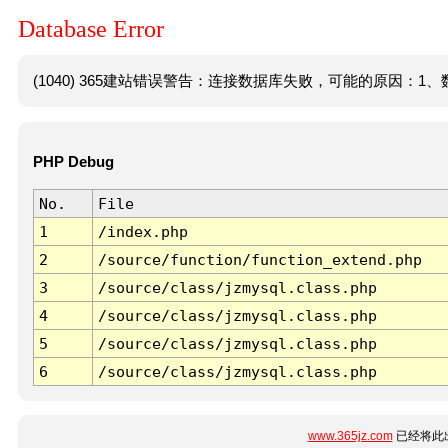
Database Error
(1040) 365建站错误警告：连接数据库失败，可能的原因：1、数
PHP Debug
No.
File
1
/index.php
2
/source/function/function_extend.php
3
/source/class/jzmysql.class.php
4
/source/class/jzmysql.class.php
5
/source/class/jzmysql.class.php
6
/source/class/jzmysql.class.php
www.365jz.com
已经将此