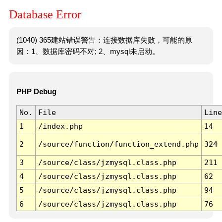
Database Error
(1040) 365建站错误警告：连接数据库失败，可能的原
因：1、数据库密码不对; 2、mysql未启动。
PHP Debug
No.
File
Line
1
/index.php
14
2
/source/function/function_extend.php
324
3
/source/class/jzmysql.class.php
211
4
/source/class/jzmysql.class.php
62
5
/source/class/jzmysql.class.php
94
6
/source/class/jzmysql.class.php
76