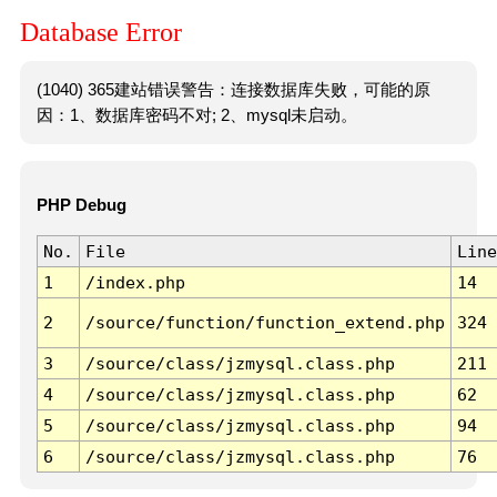
Database Error
(1040) 365建站错误警告：连接数据库失败，可能的原
因：1、数据库密码不对; 2、mysql未启动。
PHP Debug
No.
File
Line
1
/index.php
14
2
/source/function/function_extend.php
324
3
/source/class/jzmysql.class.php
211
4
/source/class/jzmysql.class.php
62
5
/source/class/jzmysql.class.php
94
6
/source/class/jzmysql.class.php
76