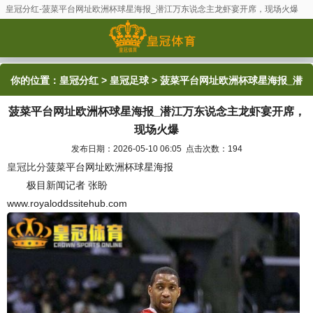
皇冠分红-菠菜平台网址欧洲杯球星海报_潜江万东说念主龙虾宴开席，现场火爆
你的位置：
皇冠分红
>
皇冠足球
> 菠菜平台网址欧洲杯球星海报_潜
菠菜平台网址欧洲杯球星海报_潜江万东说念主龙虾宴开席，
江万东说念主龙虾宴开席，现场火爆
现场火爆
发布日期：2026-05-10 06:05 点击次数：194
皇冠比分
菠菜平台网址欧洲杯球星海报
极目新闻记者 张盼
www.royaloddssitehub.com