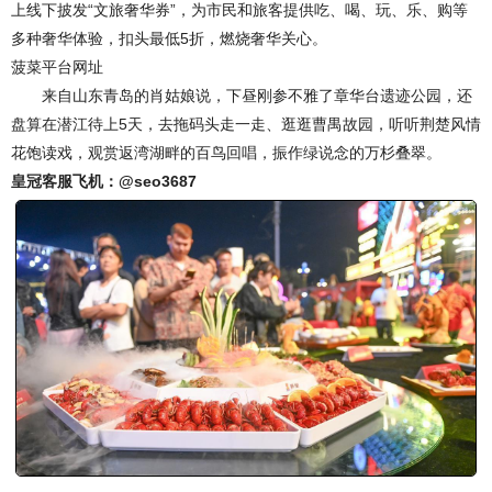
上线下披发“文旅奢华券”，为市民和旅客提供吃、喝、玩、乐、购等
多种奢华体验，扣头最低5折，燃烧奢华关心。
菠菜平台网址
来自山东青岛的肖姑娘说，下昼刚参不雅了章华台遗迹公园，还
盘算在潜江待上5天，去拖码头走一走、逛逛曹禺故园，听听荆楚风情
花饱读戏，观赏返湾湖畔的百鸟回唱，振作绿说念的万杉叠翠。
皇冠客服飞机：@seo3687