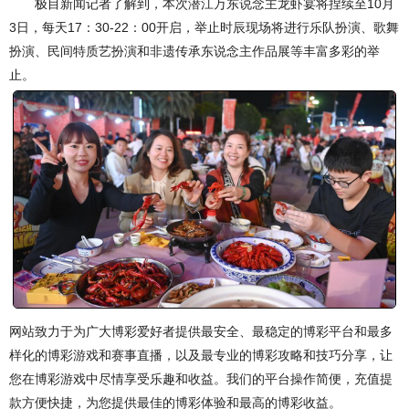
极目新闻记者了解到，本次潜江万东说念主龙虾宴将捏续至10月
3日，每天17：30-22：00开启，举止时辰现场将进行乐队扮演、歌舞
扮演、民间特质艺扮演和非遗传承东说念主作品展等丰富多彩的举
止。
网站致力于为广大博彩爱好者提供最安全、最稳定的博彩平台和最多
样化的博彩游戏和赛事直播，以及最专业的博彩攻略和技巧分享，让
您在博彩游戏中尽情享受乐趣和收益。我们的平台操作简便，充值提
款方便快捷，为您提供最佳的博彩体验和最高的博彩收益。