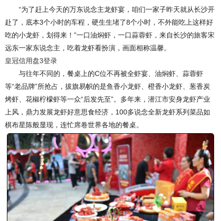
“为了赶上今天的万东说念主龙虾宴，咱们一家子昨天就从长沙开
赴了，底本3个小时的车程，硬生生堵了8个小时，不外能吃上这样好
吃的小龙虾，划得来！”一口油焖虾，一口蒜蓉虾，来自长沙的旅客宋
远东一家东说念主，吃着龙虾看扮演，画面相称温馨。
皇冠信用盘3登录
与往年不同的，餐桌上的C位不再被全虾宴、油焖虾、蒜蓉虾
等“老品牌”所抢占，拔旗易帜的是鱼香小龙虾、橙香小龙虾、葱香炭
烤虾、花椒柠檬虾等一众“后发先至”。多年来，潜江市安身龙虾产业
上风，鼎力发展龙虾好意思食经济，100多说念全新龙虾系列菜品如
棋布星陈般显现，连忙席卷世界各地的餐桌。