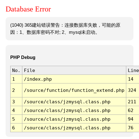
Database Error
(1040) 365建站错误警告：连接数据库失败，可能的原
因：1、数据库密码不对; 2、mysql未启动。
PHP Debug
No.
File
Line
1
/index.php
14
2
/source/function/function_extend.php
324
3
/source/class/jzmysql.class.php
211
4
/source/class/jzmysql.class.php
62
5
/source/class/jzmysql.class.php
94
6
/source/class/jzmysql.class.php
76