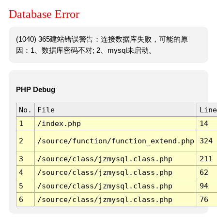
Database Error
(1040) 365建站错误警告：连接数据库失败，可能的原
因：1、数据库密码不对; 2、mysql未启动。
PHP Debug
No.
File
Line
1
/index.php
14
2
/source/function/function_extend.php
324
3
/source/class/jzmysql.class.php
211
4
/source/class/jzmysql.class.php
62
5
/source/class/jzmysql.class.php
94
6
/source/class/jzmysql.class.php
76