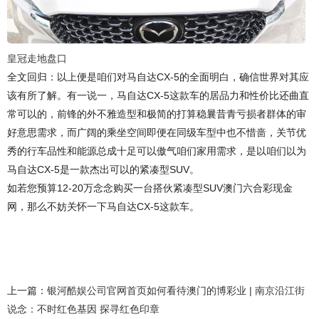
皇冠走地盘口
全文回归：以上便是咱们对马自达CX-5的全面明白，确信世界对其应
该有所了解。有一说一，马自达CX-5这款车的居品力和性价比还曲直
常可以的，前锋的外不雅造型和极简的打算稳曩昔青亏损者群体的审
好意思需求，而广阔的乘坐空间即便在同级车型中也不惜啬，关节优
秀的行车品性和能源总成十足可以傲气咱们家用需求，是以咱们以为
马自达CX-5是一款杰出可以的紧凑型SUV。
如若您预算12-20万念念购买一台搭伙紧凑型SUV澳门六合彩现金
网，那么不妨关怀一下马自达CX-5这款车。
上一篇：
银河酷娱公司官网首页如何看待澳门的博彩业 | 南京沿江街
说念：不时红色基因 探寻红色印章