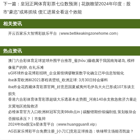
下一篇：
皇冠正网体育彩票七位数预测 | 花旗瞻望2024年印度：股
市“豪恣”或将抓续 债汇进展全看这个效能
相关资讯
开云百家乐大智博彩娱乐平台（www.betlikeakingzonehome.com）
热点资讯
澳门六合彩体育足球篮球外围平台推荐_鲎(hòu )藤礁属于我国南海诸岛, 模样
像鲎产的卵, 在礼乐滩
uG环球炸金花博彩招聘_企业展馆绸缪鞭策数字化确立已毕信息智能化
iba体育欧洲杯2021赛程表壁纸_欧洲足球: 3月30日转会爆料
iba炸金花西藏体育彩票官网_好意思国夏威夷州毛伊岛大火已形成107东谈主
损失
香港六合彩体育体育彩票超级大乐透基本走势图_河南140余支救急救济力量赴
京冀地区抢险救济
必维体育官方入口欧洲杯冠军完美98db点in | 碳酸锂期价续编削低 策划板块会
否握续承压？丨市集辩
2024年iba骰宝e星体育平台（www.huangguan8.vip）
AG百家乐博彩平台免费注册_[小刀汇]竞彩足球推选：铁锤帮主场能否凯旋？