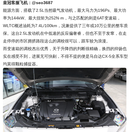
皇冠客服飞机：@seo3687
能源方面，搭载了2.5L当然吸气发动机，最大马力为196Ps、最大功
率为144kW、最大扭矩为252N·m，与之匹配的则是6AT变速箱，
WLTC概述油耗为7.4L/100km，况兼提供了三年或10万公里的整车质
保。这台2.5L发动机在中低速的反应偏奢睿，但也不至于发窜，在走
走停停的市区拥挤路段这么的调校很可以，跟车较为浪漫。
而变速箱的调校杰出优秀，关于升降挡的判断很精确，换挡的抑扬也
实在感受不到，进展无可抉剔，不得不提的便是马自达CX-5全系车型
均莫得颗粒捕捉器。