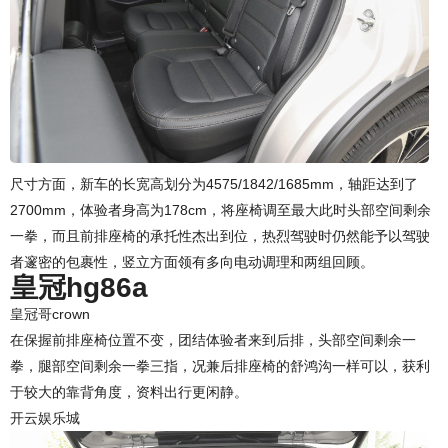
尺寸方面，新车的长宽高划分为4575/1842/1685mm，轴距达到了
2700mm，体验者身高为178cm，将座椅调至最大此时头部空间剩余
一拳，而且前排座椅的承托性杰出到位，热烈驾驶时仍然能予以驾驶
者邃密的包裹性，竖立方面领有多向电动调理和两组回顾。
皇冠hg86a
皇冠哥crown
在保握前排座椅位置不变，团结体验者来到后排，头部空间剩余一
拳，腿部空间剩余一拳三指，况兼后排座椅的舒鸿沟一样可以，获利
于较大的靠背角度，资料出行更闲静。
开云娱乐城