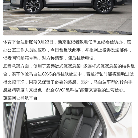
体育平台注册账号9月23日，新京报记者致电任泽区纪委信访办，该
办公室工作人员回应称，今日曾反映此事，举报网上投诉发送邮件，
记者问询邮箱号码，对方称清楚，随后挂断电话。
底盘悬架方面，使用了麦弗逊式沉寂悬架+多连杆式沉寂悬架的结构组
合，实车体验马自达CX-5的吊挂软硬适中，普通行驶时能将颤动过滤
得比拟干净，同期又保留了必要的路感。另外，马自达车型的转向手
感及精确度向来出色，配合GVC“黑科技”能带来更强的过弯信心。
菠菜网址导航平台