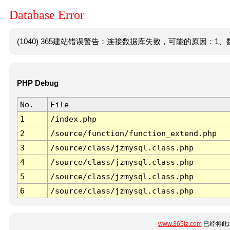
Database Error
(1040) 365建站错误警告：连接数据库失败，可能的原因：1、数
PHP Debug
No.
File
1
/index.php
2
/source/function/function_extend.php
3
/source/class/jzmysql.class.php
4
/source/class/jzmysql.class.php
5
/source/class/jzmysql.class.php
6
/source/class/jzmysql.class.php
www.365jz.com
已经将此