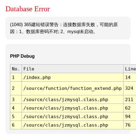
Database Error
(1040) 365建站错误警告：连接数据库失败，可能的原
因：1、数据库密码不对; 2、mysql未启动。
PHP Debug
No.
File
Line
1
/index.php
14
2
/source/function/function_extend.php
324
3
/source/class/jzmysql.class.php
211
4
/source/class/jzmysql.class.php
62
5
/source/class/jzmysql.class.php
94
6
/source/class/jzmysql.class.php
76