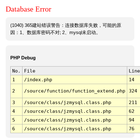
Database Error
(1040) 365建站错误警告：连接数据库失败，可能的原
因：1、数据库密码不对; 2、mysql未启动。
PHP Debug
No.
File
Line
1
/index.php
14
2
/source/function/function_extend.php
324
3
/source/class/jzmysql.class.php
211
4
/source/class/jzmysql.class.php
62
5
/source/class/jzmysql.class.php
94
6
/source/class/jzmysql.class.php
76