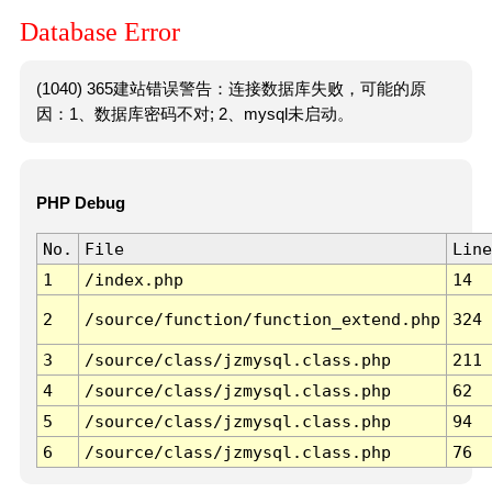
Database Error
(1040) 365建站错误警告：连接数据库失败，可能的原
因：1、数据库密码不对; 2、mysql未启动。
PHP Debug
No.
File
Line
1
/index.php
14
2
/source/function/function_extend.php
324
3
/source/class/jzmysql.class.php
211
4
/source/class/jzmysql.class.php
62
5
/source/class/jzmysql.class.php
94
6
/source/class/jzmysql.class.php
76