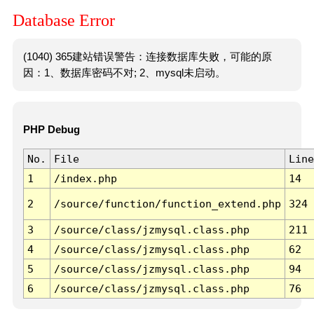
Database Error
(1040) 365建站错误警告：连接数据库失败，可能的原
因：1、数据库密码不对; 2、mysql未启动。
PHP Debug
No.
File
Line
1
/index.php
14
2
/source/function/function_extend.php
324
3
/source/class/jzmysql.class.php
211
4
/source/class/jzmysql.class.php
62
5
/source/class/jzmysql.class.php
94
6
/source/class/jzmysql.class.php
76