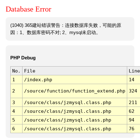
Database Error
(1040) 365建站错误警告：连接数据库失败，可能的原
因：1、数据库密码不对; 2、mysql未启动。
PHP Debug
No.
File
Line
1
/index.php
14
2
/source/function/function_extend.php
324
3
/source/class/jzmysql.class.php
211
4
/source/class/jzmysql.class.php
62
5
/source/class/jzmysql.class.php
94
6
/source/class/jzmysql.class.php
76