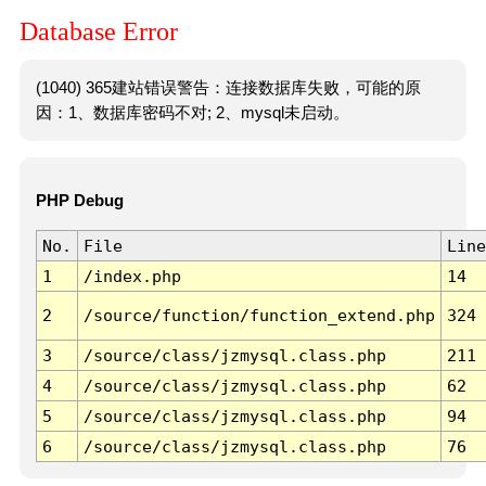
Database Error
(1040) 365建站错误警告：连接数据库失败，可能的原
因：1、数据库密码不对; 2、mysql未启动。
PHP Debug
No.
File
Line
1
/index.php
14
2
/source/function/function_extend.php
324
3
/source/class/jzmysql.class.php
211
4
/source/class/jzmysql.class.php
62
5
/source/class/jzmysql.class.php
94
6
/source/class/jzmysql.class.php
76