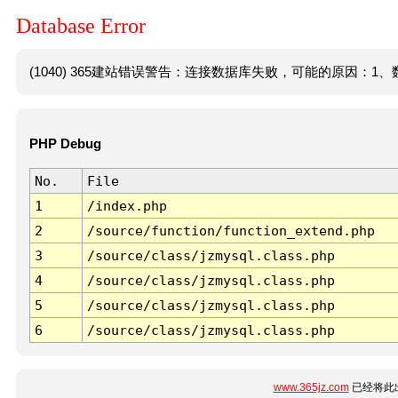
Database Error
(1040) 365建站错误警告：连接数据库失败，可能的原因：1、数
PHP Debug
No.
File
1
/index.php
2
/source/function/function_extend.php
3
/source/class/jzmysql.class.php
4
/source/class/jzmysql.class.php
5
/source/class/jzmysql.class.php
6
/source/class/jzmysql.class.php
www.365jz.com
已经将此