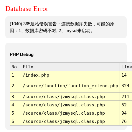
Database Error
(1040) 365建站错误警告：连接数据库失败，可能的原
因：1、数据库密码不对; 2、mysql未启动。
PHP Debug
No.
File
Line
1
/index.php
14
2
/source/function/function_extend.php
324
3
/source/class/jzmysql.class.php
211
4
/source/class/jzmysql.class.php
62
5
/source/class/jzmysql.class.php
94
6
/source/class/jzmysql.class.php
76