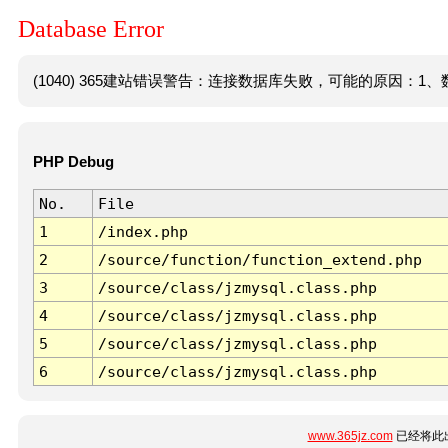
Database Error
(1040) 365建站错误警告：连接数据库失败，可能的原因：1、数
PHP Debug
No.
File
1
/index.php
2
/source/function/function_extend.php
3
/source/class/jzmysql.class.php
4
/source/class/jzmysql.class.php
5
/source/class/jzmysql.class.php
6
/source/class/jzmysql.class.php
www.365jz.com
已经将此