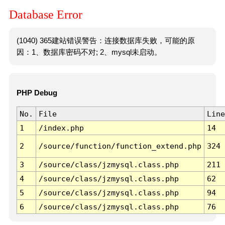
Database Error
(1040) 365建站错误警告：连接数据库失败，可能的原
因：1、数据库密码不对; 2、mysql未启动。
PHP Debug
No.
File
Line
1
/index.php
14
2
/source/function/function_extend.php
324
3
/source/class/jzmysql.class.php
211
4
/source/class/jzmysql.class.php
62
5
/source/class/jzmysql.class.php
94
6
/source/class/jzmysql.class.php
76