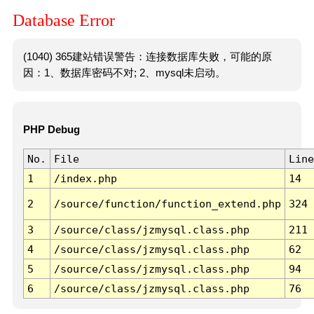
Database Error
(1040) 365建站错误警告：连接数据库失败，可能的原
因：1、数据库密码不对; 2、mysql未启动。
PHP Debug
No.
File
Line
1
/index.php
14
2
/source/function/function_extend.php
324
3
/source/class/jzmysql.class.php
211
4
/source/class/jzmysql.class.php
62
5
/source/class/jzmysql.class.php
94
6
/source/class/jzmysql.class.php
76