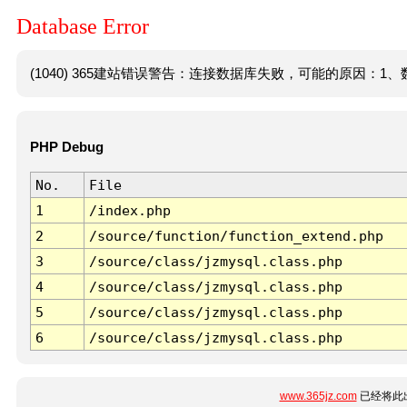
Database Error
(1040) 365建站错误警告：连接数据库失败，可能的原因：1、数
PHP Debug
No.
File
1
/index.php
2
/source/function/function_extend.php
3
/source/class/jzmysql.class.php
4
/source/class/jzmysql.class.php
5
/source/class/jzmysql.class.php
6
/source/class/jzmysql.class.php
www.365jz.com
已经将此