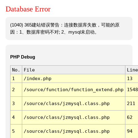
Database Error
(1040) 365建站错误警告：连接数据库失败，可能的原
因：1、数据库密码不对; 2、mysql未启动。
PHP Debug
No.
File
Line
1
/index.php
13
2
/source/function/function_extend.php
1548
3
/source/class/jzmysql.class.php
211
4
/source/class/jzmysql.class.php
62
5
/source/class/jzmysql.class.php
94