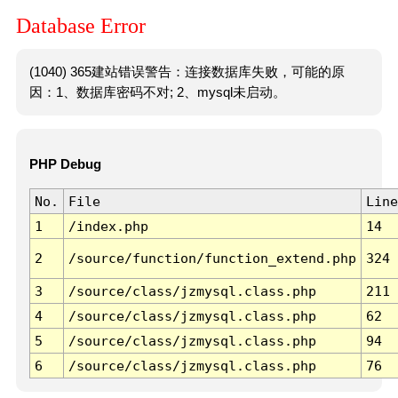
Database Error
(1040) 365建站错误警告：连接数据库失败，可能的原
因：1、数据库密码不对; 2、mysql未启动。
PHP Debug
No.
File
Line
1
/index.php
14
2
/source/function/function_extend.php
324
3
/source/class/jzmysql.class.php
211
4
/source/class/jzmysql.class.php
62
5
/source/class/jzmysql.class.php
94
6
/source/class/jzmysql.class.php
76