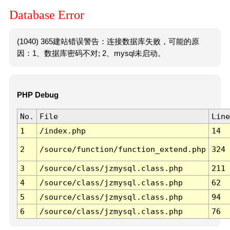
Database Error
(1040) 365建站错误警告：连接数据库失败，可能的原
因：1、数据库密码不对; 2、mysql未启动。
PHP Debug
No.
File
Line
1
/index.php
14
2
/source/function/function_extend.php
324
3
/source/class/jzmysql.class.php
211
4
/source/class/jzmysql.class.php
62
5
/source/class/jzmysql.class.php
94
6
/source/class/jzmysql.class.php
76