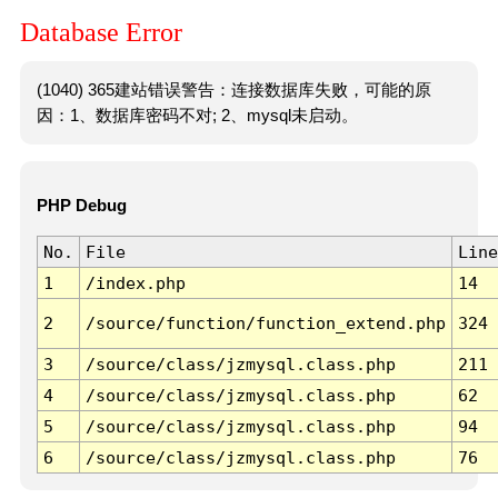
Database Error
(1040) 365建站错误警告：连接数据库失败，可能的原
因：1、数据库密码不对; 2、mysql未启动。
PHP Debug
No.
File
Line
1
/index.php
14
2
/source/function/function_extend.php
324
3
/source/class/jzmysql.class.php
211
4
/source/class/jzmysql.class.php
62
5
/source/class/jzmysql.class.php
94
6
/source/class/jzmysql.class.php
76