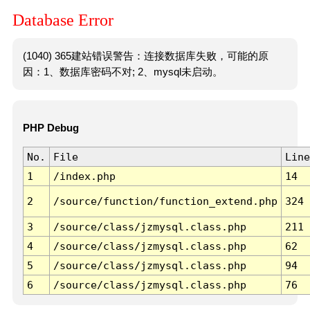
Database Error
(1040) 365建站错误警告：连接数据库失败，可能的原
因：1、数据库密码不对; 2、mysql未启动。
PHP Debug
No.
File
Line
1
/index.php
14
2
/source/function/function_extend.php
324
3
/source/class/jzmysql.class.php
211
4
/source/class/jzmysql.class.php
62
5
/source/class/jzmysql.class.php
94
6
/source/class/jzmysql.class.php
76