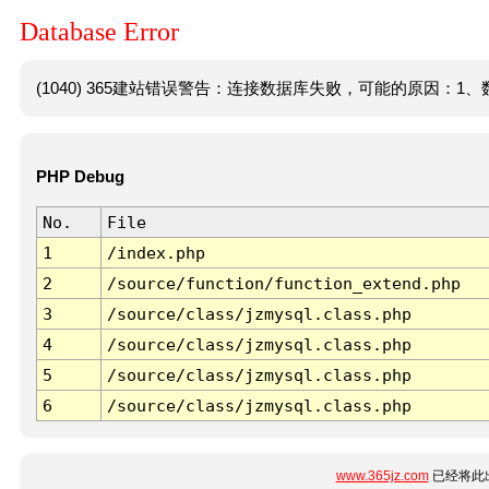
Database Error
(1040) 365建站错误警告：连接数据库失败，可能的原因：1、数
PHP Debug
No.
File
1
/index.php
2
/source/function/function_extend.php
3
/source/class/jzmysql.class.php
4
/source/class/jzmysql.class.php
5
/source/class/jzmysql.class.php
6
/source/class/jzmysql.class.php
www.365jz.com
已经将此