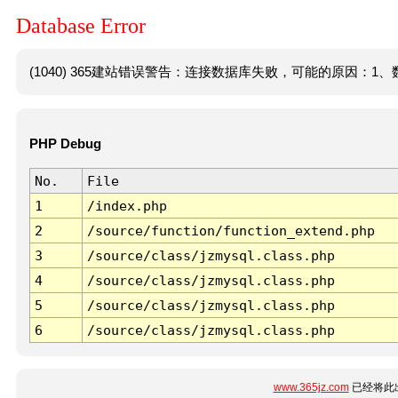
Database Error
(1040) 365建站错误警告：连接数据库失败，可能的原因：1、数
PHP Debug
No.
File
1
/index.php
2
/source/function/function_extend.php
3
/source/class/jzmysql.class.php
4
/source/class/jzmysql.class.php
5
/source/class/jzmysql.class.php
6
/source/class/jzmysql.class.php
www.365jz.com
已经将此