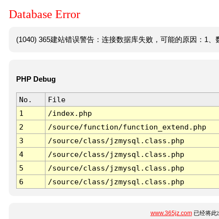
Database Error
(1040) 365建站错误警告：连接数据库失败，可能的原因：1、数
PHP Debug
No.
File
1
/index.php
2
/source/function/function_extend.php
3
/source/class/jzmysql.class.php
4
/source/class/jzmysql.class.php
5
/source/class/jzmysql.class.php
6
/source/class/jzmysql.class.php
www.365jz.com
已经将此