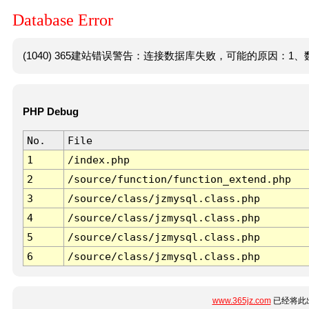
Database Error
(1040) 365建站错误警告：连接数据库失败，可能的原因：1、数
PHP Debug
No.
File
1
/index.php
2
/source/function/function_extend.php
3
/source/class/jzmysql.class.php
4
/source/class/jzmysql.class.php
5
/source/class/jzmysql.class.php
6
/source/class/jzmysql.class.php
www.365jz.com
已经将此