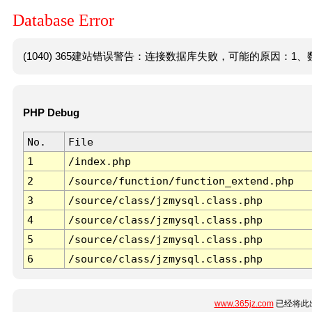
Database Error
(1040) 365建站错误警告：连接数据库失败，可能的原因：1、数
PHP Debug
No.
File
1
/index.php
2
/source/function/function_extend.php
3
/source/class/jzmysql.class.php
4
/source/class/jzmysql.class.php
5
/source/class/jzmysql.class.php
6
/source/class/jzmysql.class.php
www.365jz.com
已经将此