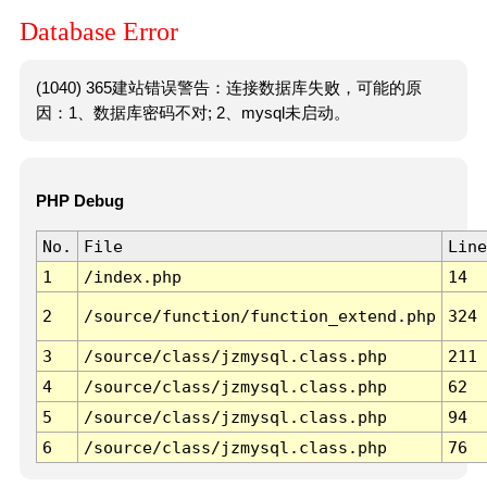
Database Error
(1040) 365建站错误警告：连接数据库失败，可能的原
因：1、数据库密码不对; 2、mysql未启动。
PHP Debug
No.
File
Line
1
/index.php
14
2
/source/function/function_extend.php
324
3
/source/class/jzmysql.class.php
211
4
/source/class/jzmysql.class.php
62
5
/source/class/jzmysql.class.php
94
6
/source/class/jzmysql.class.php
76