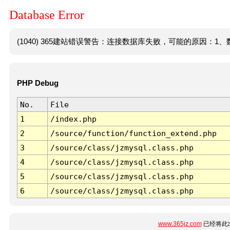
Database Error
(1040) 365建站错误警告：连接数据库失败，可能的原因：1、数
PHP Debug
No.
File
1
/index.php
2
/source/function/function_extend.php
3
/source/class/jzmysql.class.php
4
/source/class/jzmysql.class.php
5
/source/class/jzmysql.class.php
6
/source/class/jzmysql.class.php
www.365jz.com
已经将此