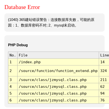
Database Error
(1040) 365建站错误警告：连接数据库失败，可能的原
因：1、数据库密码不对; 2、mysql未启动。
PHP Debug
No.
File
Line
1
/index.php
14
2
/source/function/function_extend.php
324
3
/source/class/jzmysql.class.php
211
4
/source/class/jzmysql.class.php
62
5
/source/class/jzmysql.class.php
94
6
/source/class/jzmysql.class.php
76