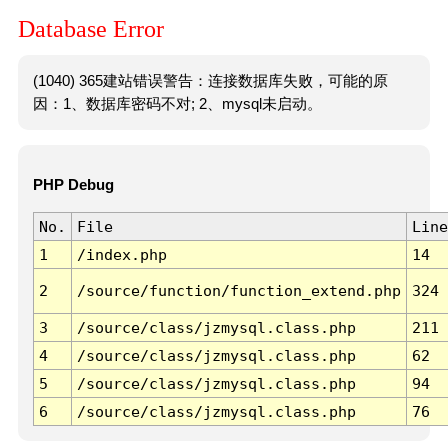
Database Error
(1040) 365建站错误警告：连接数据库失败，可能的原
因：1、数据库密码不对; 2、mysql未启动。
PHP Debug
No.
File
Line
1
/index.php
14
2
/source/function/function_extend.php
324
3
/source/class/jzmysql.class.php
211
4
/source/class/jzmysql.class.php
62
5
/source/class/jzmysql.class.php
94
6
/source/class/jzmysql.class.php
76