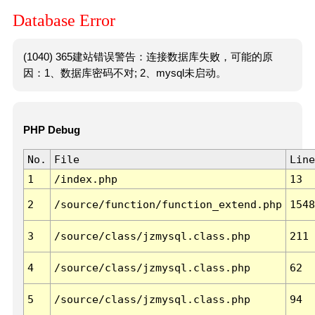
Database Error
(1040) 365建站错误警告：连接数据库失败，可能的原
因：1、数据库密码不对; 2、mysql未启动。
PHP Debug
No.
File
Line
1
/index.php
13
2
/source/function/function_extend.php
1548
3
/source/class/jzmysql.class.php
211
4
/source/class/jzmysql.class.php
62
5
/source/class/jzmysql.class.php
94