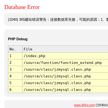
Database Error
(1040) 365建站错误警告：连接数据库失败，可能的原因：1、数
PHP Debug
No.
File
1
/index.php
2
/source/function/function_extend.php
3
/source/class/jzmysql.class.php
4
/source/class/jzmysql.class.php
5
/source/class/jzmysql.class.php
6
/source/class/jzmysql.class.php
www.365jz.com
已经将此