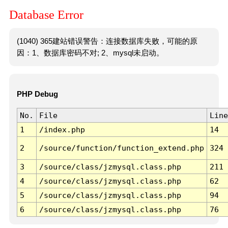
Database Error
(1040) 365建站错误警告：连接数据库失败，可能的原
因：1、数据库密码不对; 2、mysql未启动。
PHP Debug
No.
File
Line
1
/index.php
14
2
/source/function/function_extend.php
324
3
/source/class/jzmysql.class.php
211
4
/source/class/jzmysql.class.php
62
5
/source/class/jzmysql.class.php
94
6
/source/class/jzmysql.class.php
76